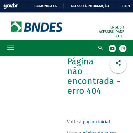
COMUNICA BR
ACESSO À INFORMAÇÃO
PARTI
ENGLISH
ACESSIBILIDADE
A+
A-
Busca
Página
não
encontrada -
erro 404
Volte à
página inicial
Visite a
página de busca