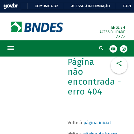
COMUNICA BR
ACESSO À INFORMAÇÃO
PARTI
ENGLISH
ACESSIBILIDADE
A+
A-
Busca
Página
não
encontrada -
erro 404
Volte à
página inicial
Visite a
página de busca