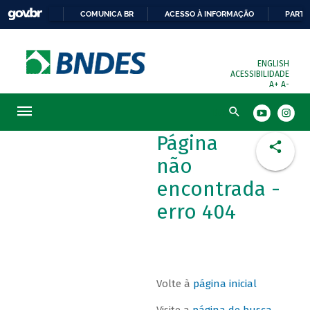
COMUNICA BR
ACESSO À INFORMAÇÃO
PARTI
ENGLISH
ACESSIBILIDADE
A+
A-
Busca
Página
não
encontrada -
erro 404
Volte à
página inicial
Visite a
página de busca