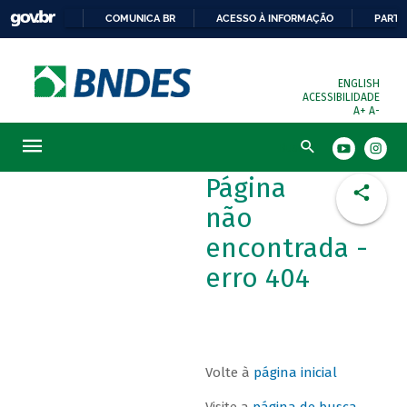
COMUNICA BR
ACESSO À INFORMAÇÃO
PARTI
ENGLISH
ACESSIBILIDADE
A+
A-
Busca
Página
não
encontrada -
erro 404
Volte à
página inicial
Visite a
página de busca