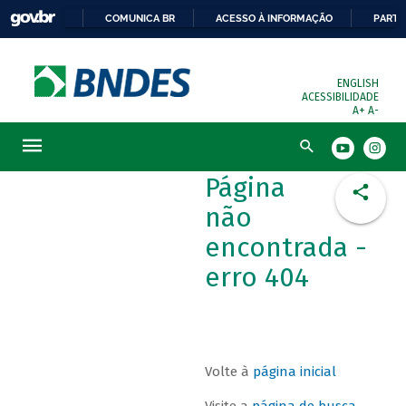
COMUNICA BR
ACESSO À INFORMAÇÃO
PARTI
ENGLISH
ACESSIBILIDADE
A+
A-
Busca
Página
não
encontrada -
erro 404
Volte à
página inicial
Visite a
página de busca