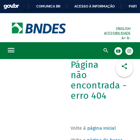
COMUNICA BR
ACESSO À INFORMAÇÃO
PARTI
ENGLISH
ACESSIBILIDADE
A+
A-
Busca
Página
não
encontrada -
erro 404
Volte à
página inicial
Visite a
página de busca