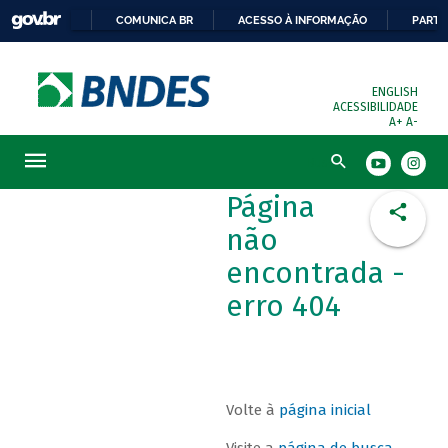
COMUNICA BR
ACESSO À INFORMAÇÃO
PARTI
ENGLISH
ACESSIBILIDADE
A+
A-
Busca
Página
não
encontrada -
erro 404
Volte à
página inicial
Visite a
página de busca