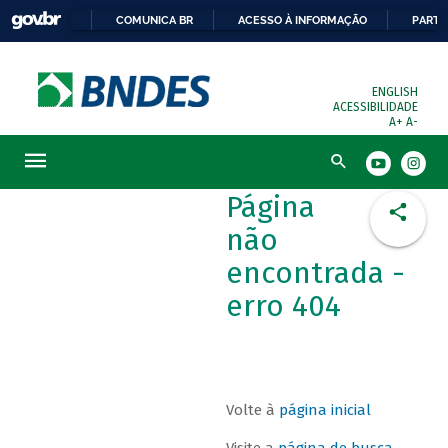
COMUNICA BR
ACESSO À INFORMAÇÃO
PARTI
ENGLISH
ACESSIBILIDADE
A+
A-
Busca
Página
não
encontrada -
erro 404
Volte à
página inicial
Visite a
página de busca