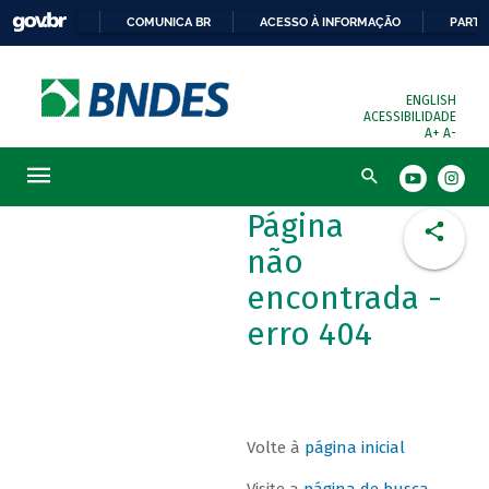
COMUNICA BR
ACESSO À INFORMAÇÃO
PARTI
ENGLISH
ACESSIBILIDADE
A+
A-
Busca
Página
não
encontrada -
erro 404
Volte à
página inicial
Visite a
página de busca