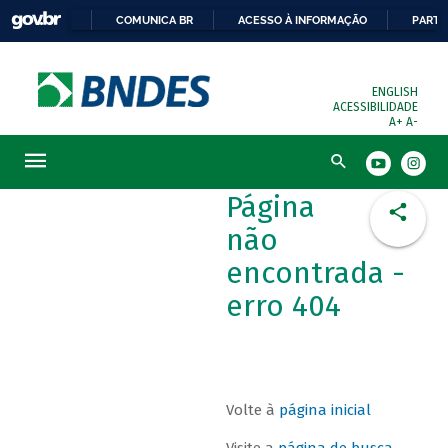
COMUNICA BR
ACESSO À INFORMAÇÃO
PARTI
ENGLISH
ACESSIBILIDADE
A+
A-
Busca
Página
não
encontrada -
erro 404
Volte à
página inicial
Visite a
página de busca