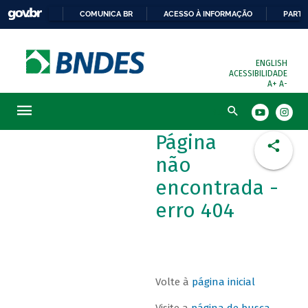
COMUNICA BR
ACESSO À INFORMAÇÃO
PARTI
ENGLISH
ACESSIBILIDADE
A+
A-
Busca
Página
não
encontrada -
erro 404
Volte à
página inicial
Visite a
página de busca