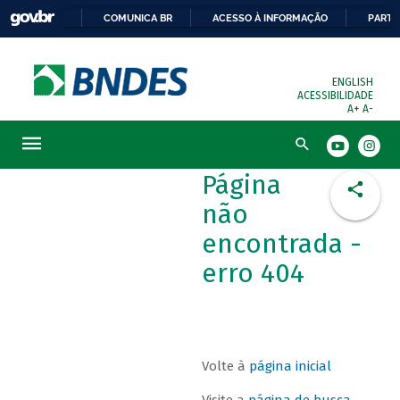
COMUNICA BR
ACESSO À INFORMAÇÃO
PARTI
ENGLISH
ACESSIBILIDADE
A+
A-
Busca
Página
não
encontrada -
erro 404
Volte à
página inicial
Visite a
página de busca