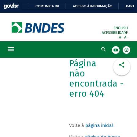
COMUNICA BR
ACESSO À INFORMAÇÃO
PARTI
ENGLISH
ACESSIBILIDADE
A+
A-
Busca
Página
não
encontrada -
erro 404
Volte à
página inicial
Visite a
página de busca