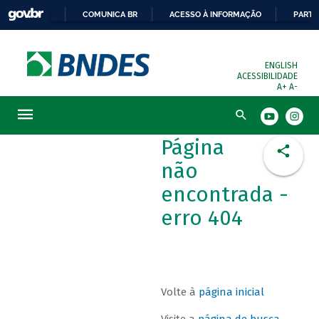
COMUNICA BR
ACESSO À INFORMAÇÃO
PARTI
ENGLISH
ACESSIBILIDADE
A+
A-
Busca
Página
não
encontrada -
erro 404
Volte à
página inicial
Visite a
página de busca