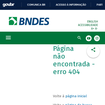
COMUNICA BR
ACESSO À INFORMAÇÃO
PARTI
ENGLISH
ACESSIBILIDADE
A+
A-
Busca
Página
não
encontrada -
erro 404
Volte à
página inicial
Visite a
página de busca