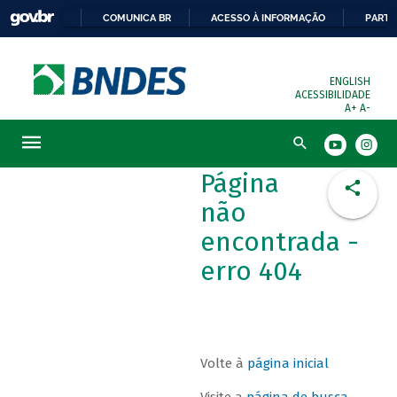
COMUNICA BR
ACESSO À INFORMAÇÃO
PARTI
ENGLISH
ACESSIBILIDADE
A+
A-
Busca
Página
não
encontrada -
erro 404
Volte à
página inicial
Visite a
página de busca