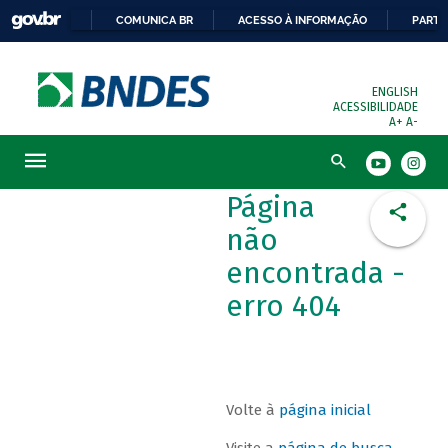
COMUNICA BR
ACESSO À INFORMAÇÃO
PARTI
ENGLISH
ACESSIBILIDADE
A+
A-
Busca
Página
não
encontrada -
erro 404
Volte à
página inicial
Visite a
página de busca