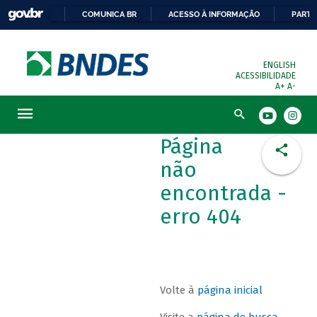
COMUNICA BR
ACESSO À INFORMAÇÃO
PARTI
ENGLISH
ACESSIBILIDADE
A+
A-
Busca
Página
não
encontrada -
erro 404
Volte à
página inicial
Visite a
página de busca