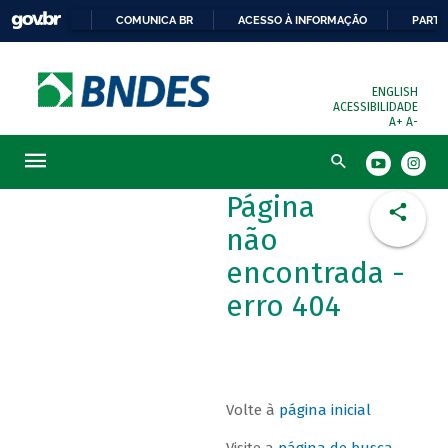
COMUNICA BR
ACESSO À INFORMAÇÃO
PARTI
ENGLISH
ACESSIBILIDADE
A+
A-
Busca
Página
não
encontrada -
erro 404
Volte à
página inicial
Visite a
página de busca