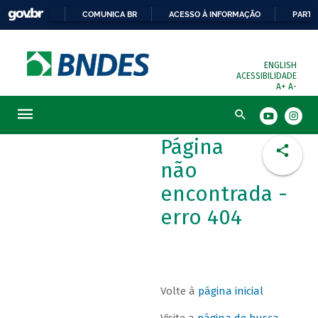
COMUNICA BR
ACESSO À INFORMAÇÃO
PARTI
ENGLISH
ACESSIBILIDADE
A+
A-
Busca
Página
não
encontrada -
erro 404
Volte à
página inicial
Visite a
página de busca