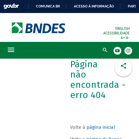
COMUNICA BR
ACESSO À INFORMAÇÃO
PARTI
ENGLISH
ACESSIBILIDADE
A+
A-
Busca
Página
não
encontrada -
erro 404
Volte à
página inicial
Visite a
página de busca