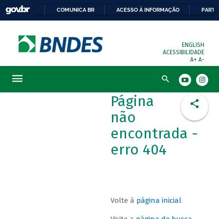
COMUNICA BR
ACESSO À INFORMAÇÃO
PARTI
ENGLISH
ACESSIBILIDADE
A+
A-
Busca
Página
não
encontrada -
erro 404
Volte à
página inicial
Visite a
página de busca