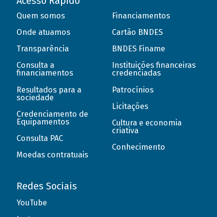
Acesso Rápido
Quem somos
Financiamentos
Onde atuamos
Cartão BNDES
Transparência
BNDES Finame
Consulta a
Instituições financeiras
financiamentos
credenciadas
Resultados para a
Patrocínios
sociedade
Licitações
Credenciamento de
Equipamentos
Cultura e economia
criativa
Consulta PAC
Conhecimento
Moedas contratuais
Redes Sociais
YouTube