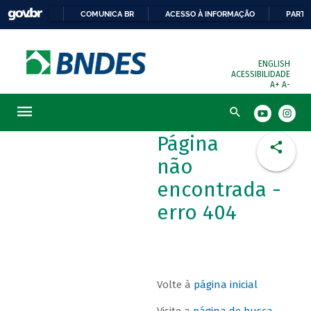
COMUNICA BR
ACESSO À INFORMAÇÃO
PARTI
ENGLISH
ACESSIBILIDADE
A+
A-
Busca
Página
não
encontrada -
erro 404
Volte à
página inicial
Visite a
página de busca