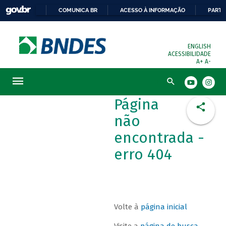
COMUNICA BR
ACESSO À INFORMAÇÃO
PARTI
ENGLISH
ACESSIBILIDADE
A+
A-
Busca
Página
não
encontrada -
erro 404
Volte à
página inicial
Visite a
página de busca