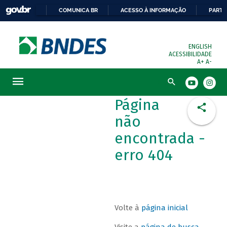
COMUNICA BR
ACESSO À INFORMAÇÃO
PARTI
ENGLISH
ACESSIBILIDADE
A+
A-
Busca
Página
não
encontrada -
erro 404
Volte à
página inicial
Visite a
página de busca