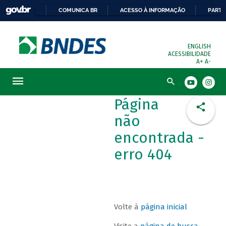
COMUNICA BR
ACESSO À INFORMAÇÃO
PARTI
ENGLISH
ACESSIBILIDADE
A+
A-
Busca
Página
não
encontrada -
erro 404
Volte à
página inicial
Visite a
página de busca