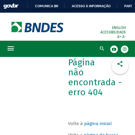
COMUNICA BR
ACESSO À INFORMAÇÃO
PARTI
ENGLISH
ACESSIBILIDADE
A+
A-
Busca
Página
não
encontrada -
erro 404
Volte à
página inicial
Visite a
página de busca