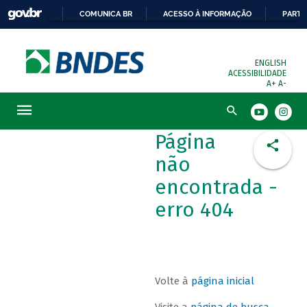
COMUNICA BR
ACESSO À INFORMAÇÃO
PARTI
ENGLISH
ACESSIBILIDADE
A+
A-
Busca
Página
não
encontrada -
erro 404
Volte à
página inicial
Visite a
página de busca