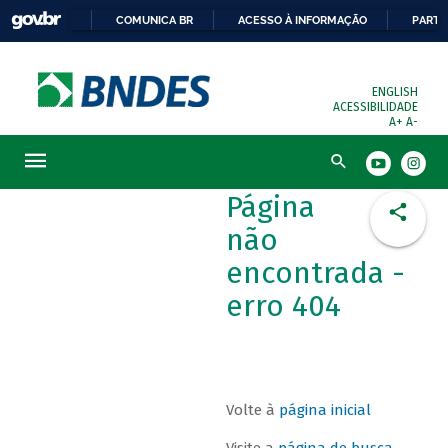
COMUNICA BR
ACESSO À INFORMAÇÃO
PARTI
ENGLISH
ACESSIBILIDADE
A+
A-
Busca
Página
não
encontrada -
erro 404
Volte à
página inicial
Visite a
página de busca