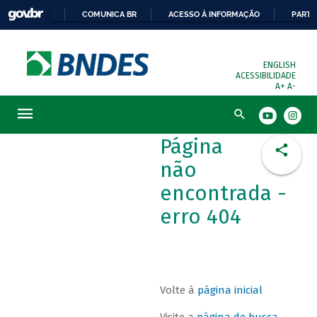
COMUNICA BR
ACESSO À INFORMAÇÃO
PARTI
ENGLISH
ACESSIBILIDADE
A+
A-
Busca
Página
não
encontrada -
erro 404
Volte à
página inicial
Visite a
página de busca