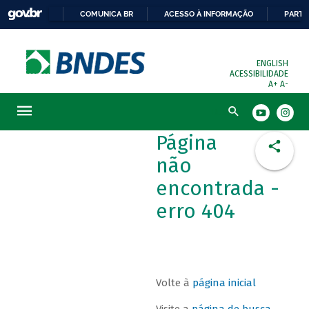
COMUNICA BR
ACESSO À INFORMAÇÃO
PARTI
ENGLISH
ACESSIBILIDADE
A+
A-
Busca
Página
não
encontrada -
erro 404
Volte à
página inicial
Visite a
página de busca