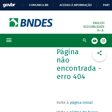
COMUNICA BR
ACESSO À INFORMAÇÃO
PARTI
ENGLISH
ACESSIBILIDADE
A+
A-
Busca
Página
não
encontrada -
erro 404
Volte à
página inicial
Visite a
página de busca