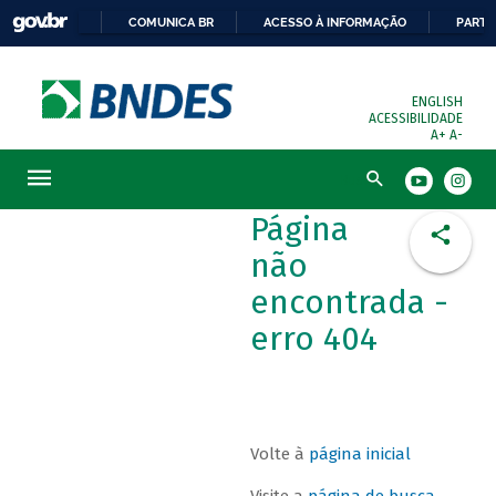
COMUNICA BR
ACESSO À INFORMAÇÃO
PARTI
ENGLISH
ACESSIBILIDADE
A+
A-
Busca
Página
não
encontrada -
erro 404
Volte à
página inicial
Visite a
página de busca