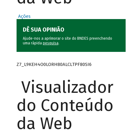
Ações
DÊ SUA OPINIÃO
Ajude-nos a aprimorar o site do BNDES preenchendo
uma rápida
pesquisa
.
Z7_L9KEH4O0LORH80ALCLTPF80SI6
Visualizador
do Conteúdo
da Web