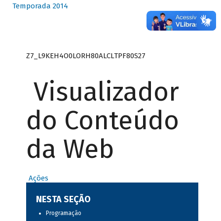
Temporada 2014
Z7_L9KEH4O0LORH80ALCLTPF80S27
Visualizador
do Conteúdo
da Web
Ações
NESTA SEÇÃO
Programação