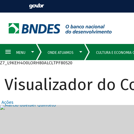
Z7_L9KEH4O0LORH80ALCLTPF80S20
Visualizador do 
Ações
Destaques Prin