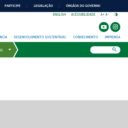
PARTICIPE
LEGISLAÇÃO
ÓRGÃOS DO GOVERNO
⁣
ENGLISH
ACESSIBILIDADE
A+
A-
NCIA
DESENVOLVIMENTO SUSTENTÁVEL
CONHECIMENTO
IMPRENSA
Busca
gem de tela