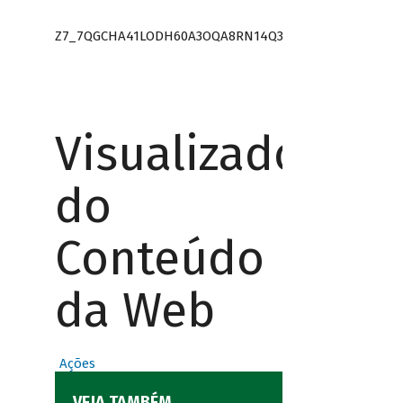
Z7_7QGCHA41LODH60A3OQA8RN14Q3
Visualizador
do
Conteúdo
da Web
Ações
VEJA TAMBÉM