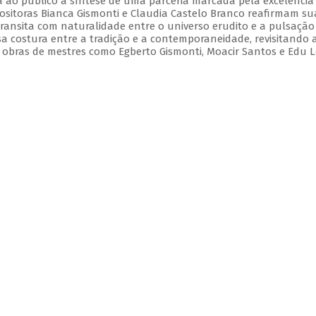
 ao público a síntese de uma parceria marcada pela excelência
positoras Bianca Gismonti e Claudia Castelo Branco reafirmam su
ansita com naturalidade entre o universo erudito e a pulsação
a costura entre a tradição e a contemporaneidade, revisitando 
 obras de mestres como Egberto Gismonti, Moacir Santos e Edu L