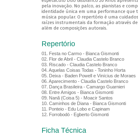
espetáculo Duo Gisbranco 20 Anos apresenta
pela inovação. No palco, as pianistas e com
identidade única em uma performance que tr
música popular. O repertório é uma cuidados
raízes instrumentais da formação através de
além de composições autorais.
Repertório
01.⁠ ⁠Festa no Carmo - Bianca Gismonti
02.⁠ ⁠Flor de Abril - Claudia Castelo Branco
03.⁠ ⁠Riscado - Claudia Castelo Branco
04.⁠ ⁠Aquelas Coisas Todas - Toninho Horta
05.⁠ ⁠Deixa - Baden Powell e Vinícius de Moraes
06.⁠ ⁠Aparecimento - Claudia Castelo Branco
07.⁠ ⁠Dança Brasileira - Camargo Guarnieri
08.⁠ ⁠Entre Amigos - Bianca Gismonti
09.⁠ ⁠Nanã (Coisa 5) - Moacir Santos
10.⁠ ⁠Caminhos de Diana - Bianca Gismonti
11.⁠ ⁠Ponteio - Edu Lobo e Capinam
12.⁠ ⁠Forrobodó - Egberto Gismonti
Ficha Técnica