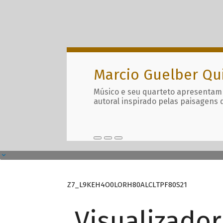
Marcio Guelber Qu
Músico e seu quarteto apresentam
autoral inspirado pelas paisagens 
Z7_L9KEH4O0LORH80ALCLTPF80S21
Visualizado