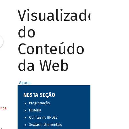
Visualizador
do
Conteúdo
da Web
Ações
NESTA SEÇÃO
Programação
enas
História
Quintas no BNDES
Sextas instrumentais