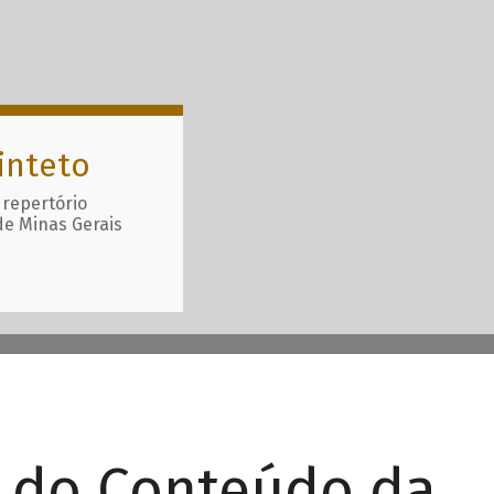
inteto
 repertório
de Minas Gerais
r do Conteúdo da