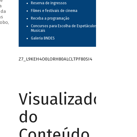
 e
Reserva de ingressos
a
 da
Filmes e festivais de cinema
as
Receba a programação
obo,
Concursos para Escolha de Espetáculos
Musicais
Galeria BNDES
Z7_L9KEH4O0LORH80ALCLTPF80SI4
Visualizador
do
Conteúdo