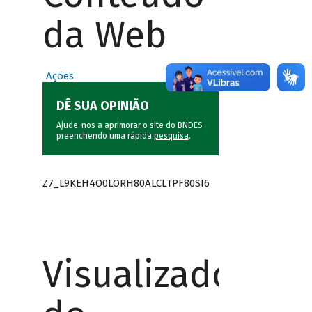
da Web
Ações
DÊ SUA OPINIÃO
Ajude-nos a aprimorar o site do BNDES
preenchendo uma rápida
pesquisa
.
Z7_L9KEH4O0LORH80ALCLTPF80SI6
Visualizador