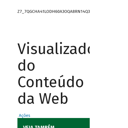
Z7_7QGCHA41LODH60A3OQA8RN14Q3
Visualizador
do
Conteúdo
da Web
Ações
VEJA TAMBÉM