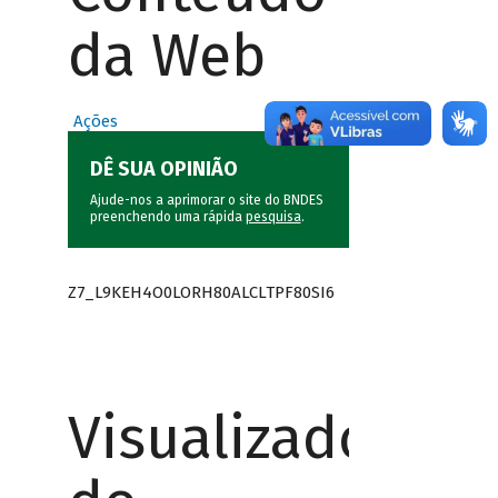
da Web
Ações
DÊ SUA OPINIÃO
Ajude-nos a aprimorar o site do BNDES
preenchendo uma rápida
pesquisa
.
Z7_L9KEH4O0LORH80ALCLTPF80SI6
Visualizador