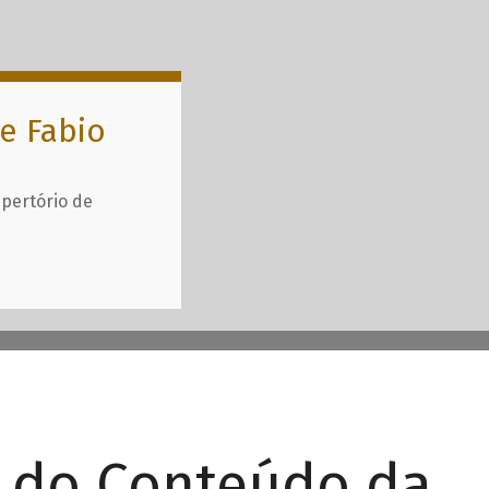
e Fabio
epertório de
r do Conteúdo da