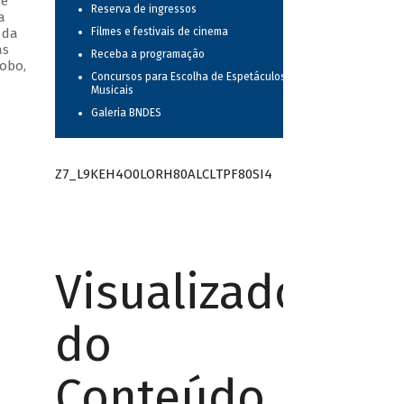
 e
Reserva de ingressos
a
 da
Filmes e festivais de cinema
as
Receba a programação
obo,
Concursos para Escolha de Espetáculos
Musicais
Galeria BNDES
Z7_L9KEH4O0LORH80ALCLTPF80SI4
Visualizador
do
Conteúdo