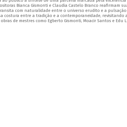
 ao público a síntese de uma parceria marcada pela excelência
positoras Bianca Gismonti e Claudia Castelo Branco reafirmam su
ansita com naturalidade entre o universo erudito e a pulsação
a costura entre a tradição e a contemporaneidade, revisitando 
 obras de mestres como Egberto Gismonti, Moacir Santos e Edu L