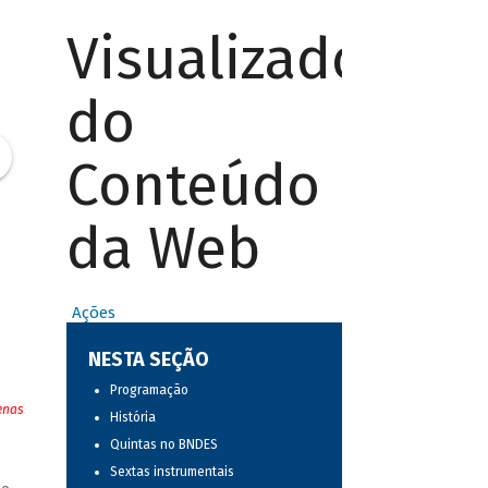
Visualizador
do
Conteúdo
da Web
Ações
NESTA SEÇÃO
Programação
enas
História
Quintas no BNDES
Sextas instrumentais