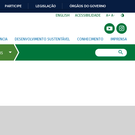
PARTICIPE
LEGISLAÇÃO
ÓRGÃOS DO GOVERNO
⁣
ENGLISH
ACESSIBILIDADE
A+
A-
NCIA
DESENVOLVIMENTO SUSTENTÁVEL
CONHECIMENTO
IMPRENSA
Busca
gem de tela