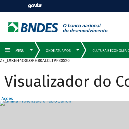
Z7_L9KEH4O0LORH80ALCLTPF80S20
Visualizador do 
Ações
Destaques Prin