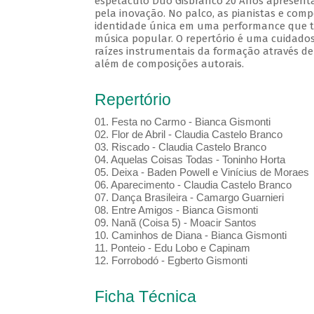
espetáculo Duo Gisbranco 20 Anos apresenta
pela inovação. No palco, as pianistas e com
identidade única em uma performance que tr
música popular. O repertório é uma cuidados
raízes instrumentais da formação através de
além de composições autorais.
Repertório
01.⁠ ⁠Festa no Carmo - Bianca Gismonti
02.⁠ ⁠Flor de Abril - Claudia Castelo Branco
03.⁠ ⁠Riscado - Claudia Castelo Branco
04.⁠ ⁠Aquelas Coisas Todas - Toninho Horta
05.⁠ ⁠Deixa - Baden Powell e Vinícius de Moraes
06.⁠ ⁠Aparecimento - Claudia Castelo Branco
07.⁠ ⁠Dança Brasileira - Camargo Guarnieri
08.⁠ ⁠Entre Amigos - Bianca Gismonti
09.⁠ ⁠Nanã (Coisa 5) - Moacir Santos
10.⁠ ⁠Caminhos de Diana - Bianca Gismonti
11.⁠ ⁠Ponteio - Edu Lobo e Capinam
12.⁠ ⁠Forrobodó - Egberto Gismonti
Ficha Técnica