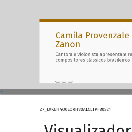
Camila Provenzale 
Zanon
Cantora e violonista apresentam r
compositores clássicos brasileiros
Z7_L9KEH4O0LORH80ALCLTPF80S21
Visualizado