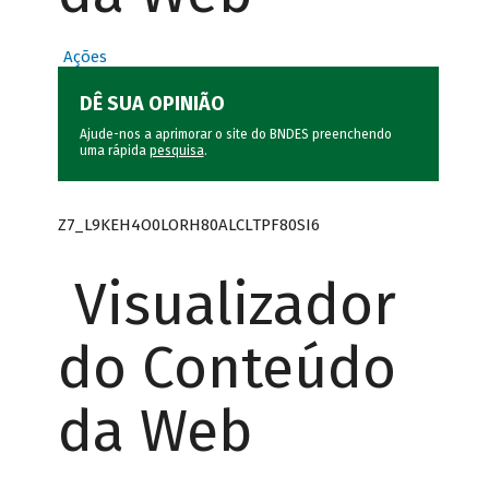
Ações
DÊ SUA OPINIÃO
Ajude-nos a aprimorar o site do BNDES preenchendo
uma rápida
pesquisa
.
Z7_L9KEH4O0LORH80ALCLTPF80SI6
Visualizador
do Conteúdo
da Web