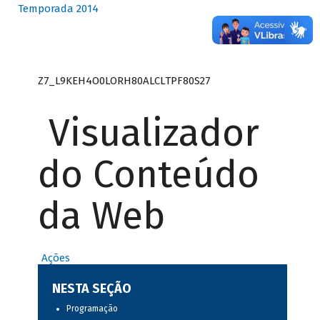
Temporada 2014
Z7_L9KEH4O0LORH80ALCLTPF80S27
Visualizador
do Conteúdo
da Web
Ações
NESTA SEÇÃO
Programação