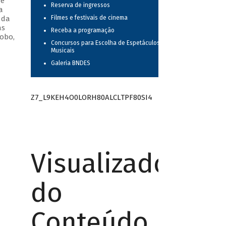
 e
Reserva de ingressos
a
 da
Filmes e festivais de cinema
as
Receba a programação
obo,
Concursos para Escolha de Espetáculos
Musicais
Galeria BNDES
Z7_L9KEH4O0LORH80ALCLTPF80SI4
Visualizador
do
Conteúdo