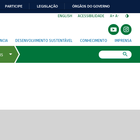
PARTICIPE
LEGISLAÇÃO
ÓRGÃOS DO GOVERNO
⁣
ENGLISH
ACESSIBILIDADE
A+
A-
NCIA
DESENVOLVIMENTO SUSTENTÁVEL
CONHECIMENTO
IMPRENSA
Busca
gem de tela