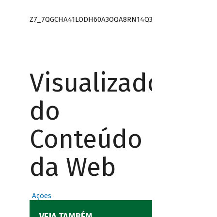
Z7_7QGCHA41LODH60A3OQA8RN14Q3
Visualizador
do
Conteúdo
da Web
Ações
VEJA TAMBÉM