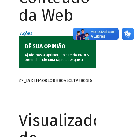
da Web
Ações
DÊ SUA OPINIÃO
Ajude-nos a aprimorar o site do BNDES
preenchendo uma rápida
pesquisa
.
Z7_L9KEH4O0LORH80ALCLTPF80SI6
Visualizador