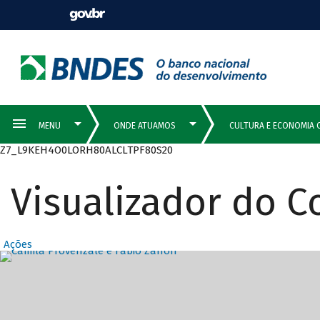
Z7_L9KEH4O0LORH80ALCLTPF80S20
Visualizador do 
Ações
Destaques Prin