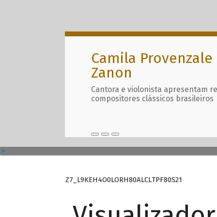
Camila Provenzale 
Zanon
Cantora e violonista apresentam r
compositores clássicos brasileiros
Z7_L9KEH4O0LORH80ALCLTPF80S21
Visualizado