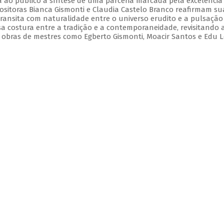
 ao público a síntese de uma parceria marcada pela excelência
positoras Bianca Gismonti e Claudia Castelo Branco reafirmam su
ansita com naturalidade entre o universo erudito e a pulsação
a costura entre a tradição e a contemporaneidade, revisitando 
 obras de mestres como Egberto Gismonti, Moacir Santos e Edu L