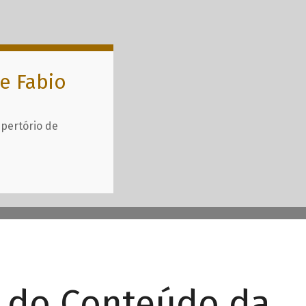
e Fabio
epertório de
r do Conteúdo da