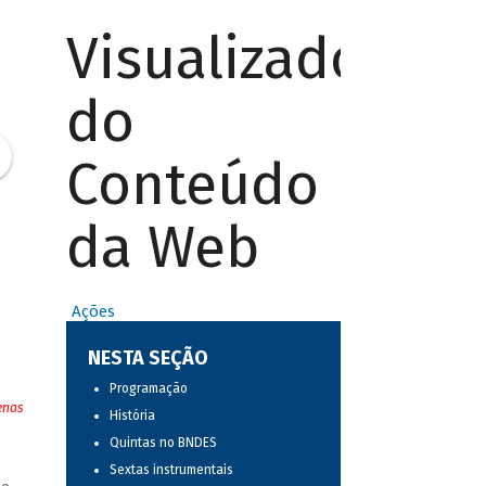
Visualizador
do
Conteúdo
da Web
Ações
NESTA SEÇÃO
Programação
enas
História
Quintas no BNDES
Sextas instrumentais