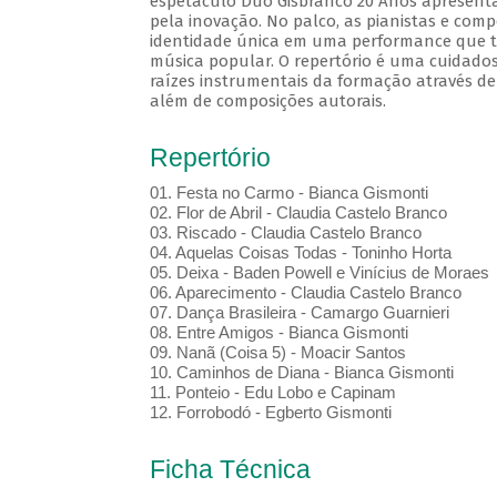
espetáculo Duo Gisbranco 20 Anos apresenta
pela inovação. No palco, as pianistas e com
identidade única em uma performance que tr
música popular. O repertório é uma cuidados
raízes instrumentais da formação através de
além de composições autorais.
Repertório
01.⁠ ⁠Festa no Carmo - Bianca Gismonti
02.⁠ ⁠Flor de Abril - Claudia Castelo Branco
03.⁠ ⁠Riscado - Claudia Castelo Branco
04.⁠ ⁠Aquelas Coisas Todas - Toninho Horta
05.⁠ ⁠Deixa - Baden Powell e Vinícius de Moraes
06.⁠ ⁠Aparecimento - Claudia Castelo Branco
07.⁠ ⁠Dança Brasileira - Camargo Guarnieri
08.⁠ ⁠Entre Amigos - Bianca Gismonti
09.⁠ ⁠Nanã (Coisa 5) - Moacir Santos
10.⁠ ⁠Caminhos de Diana - Bianca Gismonti
11.⁠ ⁠Ponteio - Edu Lobo e Capinam
12.⁠ ⁠Forrobodó - Egberto Gismonti
Ficha Técnica