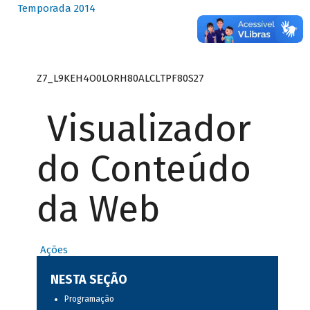
Temporada 2014
Z7_L9KEH4O0LORH80ALCLTPF80S27
Visualizador
do Conteúdo
da Web
Ações
NESTA SEÇÃO
Programação