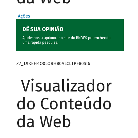
Ações
DÊ SUA OPINIÃO
Ajude-nos a aprimorar o site do BNDES preenchendo
uma rápida
pesquisa
.
Z7_L9KEH4O0LORH80ALCLTPF80SI6
Visualizador
do Conteúdo
da Web