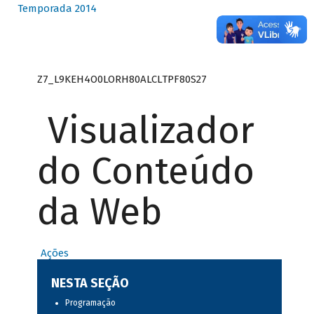
Temporada 2014
Z7_L9KEH4O0LORH80ALCLTPF80S27
Visualizador
do Conteúdo
da Web
Ações
NESTA SEÇÃO
Programação