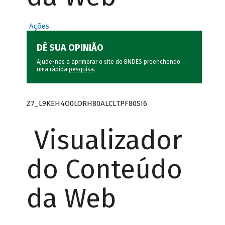
Ações
DÊ SUA OPINIÃO
Ajude-nos a aprimorar o site do BNDES preenchendo
uma rápida
pesquisa
.
Z7_L9KEH4O0LORH80ALCLTPF80SI6
Visualizador
do Conteúdo
da Web