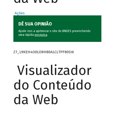
Ações
DÊ SUA OPINIÃO
Ajude-nos a aprimorar o site do BNDES preenchendo
uma rápida
pesquisa
.
Z7_L9KEH4O0LORH80ALCLTPF80SI6
Visualizador
do Conteúdo
da Web