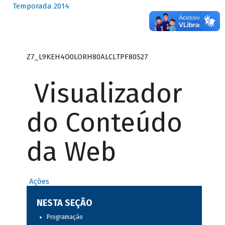
Temporada 2014
Z7_L9KEH4O0LORH80ALCLTPF80S27
Visualizador
do Conteúdo
da Web
Ações
NESTA SEÇÃO
Programação