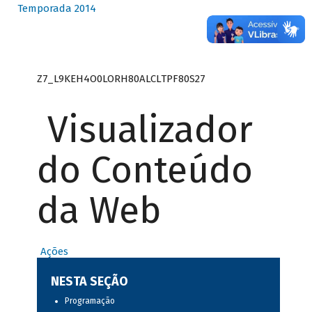
Temporada 2014
Z7_L9KEH4O0LORH80ALCLTPF80S27
Visualizador
do Conteúdo
da Web
Ações
NESTA SEÇÃO
Programação