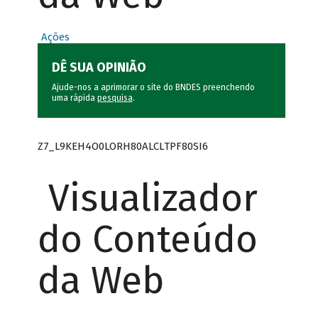
Ações
DÊ SUA OPINIÃO
Ajude-nos a aprimorar o site do BNDES preenchendo
uma rápida
pesquisa
.
Z7_L9KEH4O0LORH80ALCLTPF80SI6
Visualizador
do Conteúdo
da Web