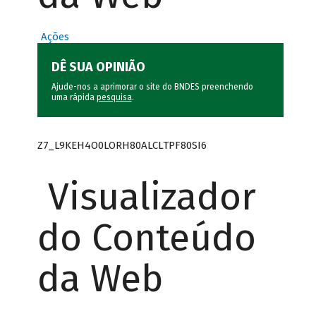
Ações
DÊ SUA OPINIÃO
Ajude-nos a aprimorar o site do BNDES preenchendo
uma rápida
pesquisa
.
Z7_L9KEH4O0LORH80ALCLTPF80SI6
Visualizador
do Conteúdo
da Web