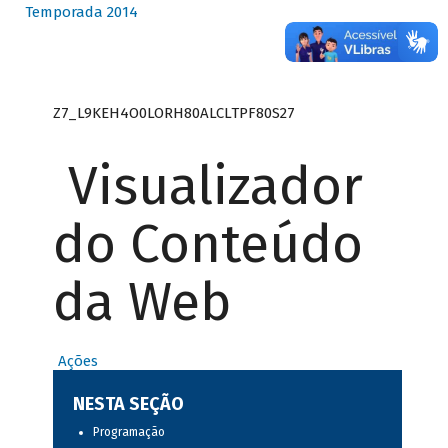
Temporada 2014
Z7_L9KEH4O0LORH80ALCLTPF80S27
Visualizador
do Conteúdo
da Web
Ações
NESTA SEÇÃO
Programação