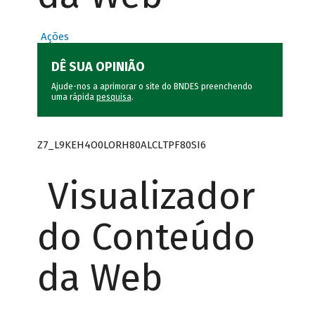
Ações
DÊ SUA OPINIÃO
Ajude-nos a aprimorar o site do BNDES preenchendo
uma rápida
pesquisa
.
Z7_L9KEH4O0LORH80ALCLTPF80SI6
Visualizador
do Conteúdo
da Web