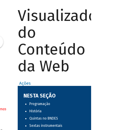
Visualizador
do
Conteúdo
da Web
Ações
NESTA SEÇÃO
Programação
enas
História
Quintas no BNDES
Sextas instrumentais