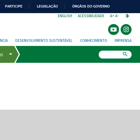
PARTICIPE
LEGISLAÇÃO
ÓRGÃOS DO GOVERNO
⁣
ENGLISH
ACESSIBILIDADE
A+
A-
NCIA
DESENVOLVIMENTO SUSTENTÁVEL
CONHECIMENTO
IMPRENSA
Busca
gem de tela