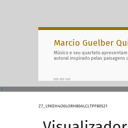
Marcio Guelber Qu
Músico e seu quarteto apresentam
autoral inspirado pelas paisagens 
Z7_L9KEH4O0LORH80ALCLTPF80S21
Visualizado