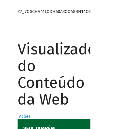
Z7_7QGCHA41LODH60A3OQA8RN14Q3
Visualizador
do
Conteúdo
da Web
Ações
VEJA TAMBÉM