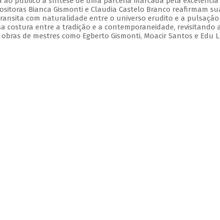
 ao público a síntese de uma parceria marcada pela excelência
positoras Bianca Gismonti e Claudia Castelo Branco reafirmam su
ansita com naturalidade entre o universo erudito e a pulsação
a costura entre a tradição e a contemporaneidade, revisitando 
 obras de mestres como Egberto Gismonti, Moacir Santos e Edu L