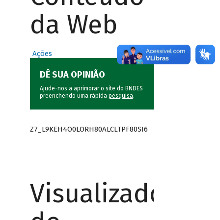
da Web
Ações
DÊ SUA OPINIÃO
Ajude-nos a aprimorar o site do BNDES
preenchendo uma rápida
pesquisa
.
Z7_L9KEH4O0LORH80ALCLTPF80SI6
Visualizador