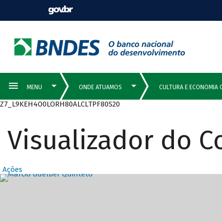
Z7_L9KEH4O0LORH80ALCLTPF80S20
Visualizador do 
Ações
Destaques Prin