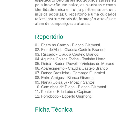
espetáculo Duo Gisbranco 20 Anos apresenta
pela inovação. No palco, as pianistas e com
identidade única em uma performance que tr
música popular. O repertório é uma cuidados
raízes instrumentais da formação através de
além de composições autorais.
Repertório
01.⁠ ⁠Festa no Carmo - Bianca Gismonti
02.⁠ ⁠Flor de Abril - Claudia Castelo Branco
03.⁠ ⁠Riscado - Claudia Castelo Branco
04.⁠ ⁠Aquelas Coisas Todas - Toninho Horta
05.⁠ ⁠Deixa - Baden Powell e Vinícius de Moraes
06.⁠ ⁠Aparecimento - Claudia Castelo Branco
07.⁠ ⁠Dança Brasileira - Camargo Guarnieri
08.⁠ ⁠Entre Amigos - Bianca Gismonti
09.⁠ ⁠Nanã (Coisa 5) - Moacir Santos
10.⁠ ⁠Caminhos de Diana - Bianca Gismonti
11.⁠ ⁠Ponteio - Edu Lobo e Capinam
12.⁠ ⁠Forrobodó - Egberto Gismonti
Ficha Técnica