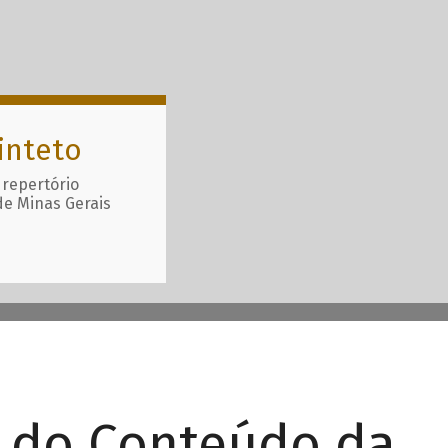
inteto
 repertório
de Minas Gerais
r do Conteúdo da