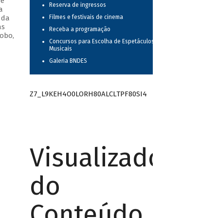
 e
Reserva de ingressos
a
 da
Filmes e festivais de cinema
as
Receba a programação
obo,
Concursos para Escolha de Espetáculos
Musicais
Galeria BNDES
Z7_L9KEH4O0LORH80ALCLTPF80SI4
Visualizador
do
Conteúdo