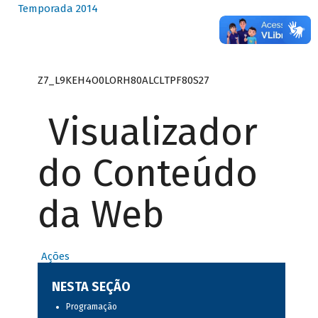
Temporada 2014
Z7_L9KEH4O0LORH80ALCLTPF80S27
Visualizador
do Conteúdo
da Web
Ações
NESTA SEÇÃO
Programação