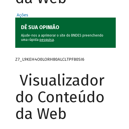
Ações
DÊ SUA OPINIÃO
Ajude-nos a aprimorar o site do BNDES preenchendo
uma rápida
pesquisa
.
Z7_L9KEH4O0LORH80ALCLTPF80SI6
Visualizador
do Conteúdo
da Web