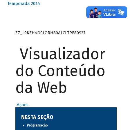
Temporada 2014
Z7_L9KEH4O0LORH80ALCLTPF80S27
Visualizador
do Conteúdo
da Web
Ações
NESTA SEÇÃO
Programação