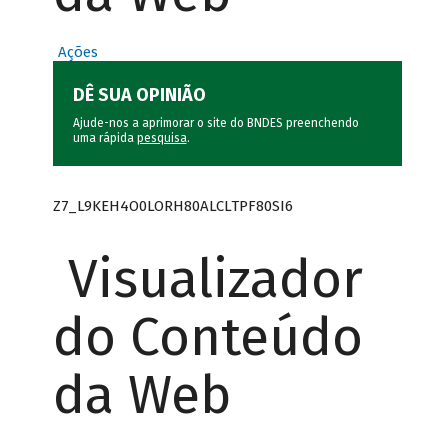
Ações
DÊ SUA OPINIÃO
Ajude-nos a aprimorar o site do BNDES preenchendo
uma rápida
pesquisa
.
Z7_L9KEH4O0LORH80ALCLTPF80SI6
Visualizador
do Conteúdo
da Web