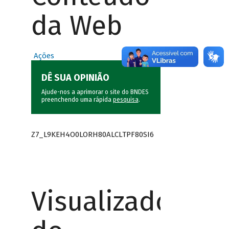
da Web
Ações
DÊ SUA OPINIÃO
Ajude-nos a aprimorar o site do BNDES
preenchendo uma rápida
pesquisa
.
Z7_L9KEH4O0LORH80ALCLTPF80SI6
Visualizador