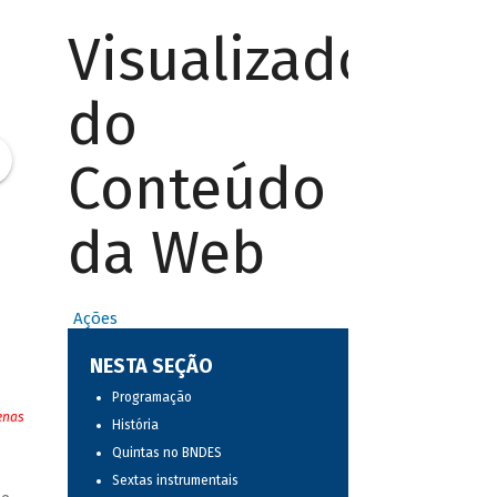
Visualizador
do
Conteúdo
da Web
Ações
NESTA SEÇÃO
Programação
enas
História
Quintas no BNDES
Sextas instrumentais