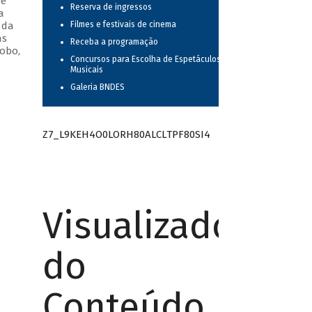
 e
Reserva de ingressos
a
 da
Filmes e festivais de cinema
as
Receba a programação
obo,
Concursos para Escolha de Espetáculos
Musicais
Galeria BNDES
Z7_L9KEH4O0LORH80ALCLTPF80SI4
Visualizador
do
Conteúdo