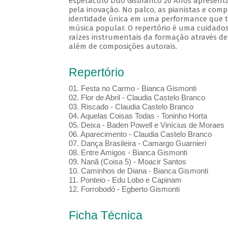
espetáculo Duo Gisbranco 20 Anos apresenta
pela inovação. No palco, as pianistas e com
identidade única em uma performance que tr
música popular. O repertório é uma cuidados
raízes instrumentais da formação através de
além de composições autorais.
Repertório
01.⁠ ⁠Festa no Carmo - Bianca Gismonti
02.⁠ ⁠Flor de Abril - Claudia Castelo Branco
03.⁠ ⁠Riscado - Claudia Castelo Branco
04.⁠ ⁠Aquelas Coisas Todas - Toninho Horta
05.⁠ ⁠Deixa - Baden Powell e Vinícius de Moraes
06.⁠ ⁠Aparecimento - Claudia Castelo Branco
07.⁠ ⁠Dança Brasileira - Camargo Guarnieri
08.⁠ ⁠Entre Amigos - Bianca Gismonti
09.⁠ ⁠Nanã (Coisa 5) - Moacir Santos
10.⁠ ⁠Caminhos de Diana - Bianca Gismonti
11.⁠ ⁠Ponteio - Edu Lobo e Capinam
12.⁠ ⁠Forrobodó - Egberto Gismonti
Ficha Técnica