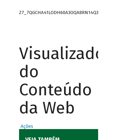
Z7_7QGCHA41LODH60A3OQA8RN14Q3
Visualizador
do
Conteúdo
da Web
Ações
VEJA TAMBÉM