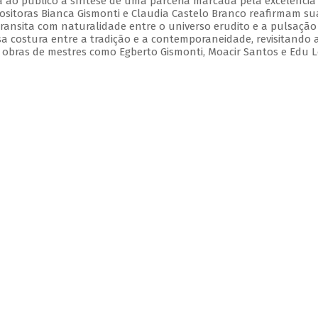
 ao público a síntese de uma parceria marcada pela excelência
positoras Bianca Gismonti e Claudia Castelo Branco reafirmam su
ansita com naturalidade entre o universo erudito e a pulsação
a costura entre a tradição e a contemporaneidade, revisitando 
 obras de mestres como Egberto Gismonti, Moacir Santos e Edu L