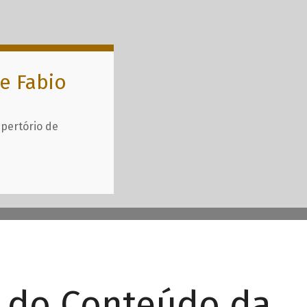
e Fabio
epertório de
r do Conteúdo da