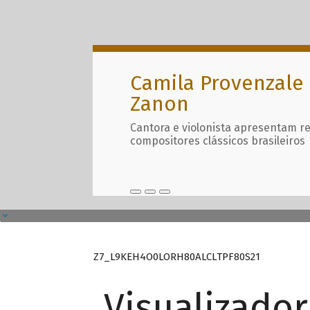
Camila Provenzale 
Zanon
Cantora e violonista apresentam r
compositores clássicos brasileiros
Z7_L9KEH4O0LORH80ALCLTPF80S21
Visualizado