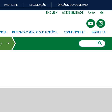
PARTICIPE
LEGISLAÇÃO
ÓRGÃOS DO GOVERNO
⁣
ENGLISH
ACESSIBILIDADE
A+
A-
NCIA
DESENVOLVIMENTO SUSTENTÁVEL
CONHECIMENTO
IMPRENSA
Busca
gem de tela