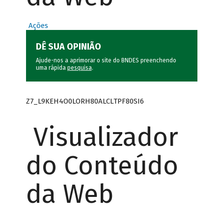
Ações
DÊ SUA OPINIÃO
Ajude-nos a aprimorar o site do BNDES preenchendo
uma rápida
pesquisa
.
Z7_L9KEH4O0LORH80ALCLTPF80SI6
Visualizador
do Conteúdo
da Web