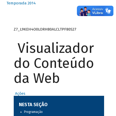
Temporada 2014
Z7_L9KEH4O0LORH80ALCLTPF80S27
Visualizador
do Conteúdo
da Web
Ações
NESTA SEÇÃO
Programação