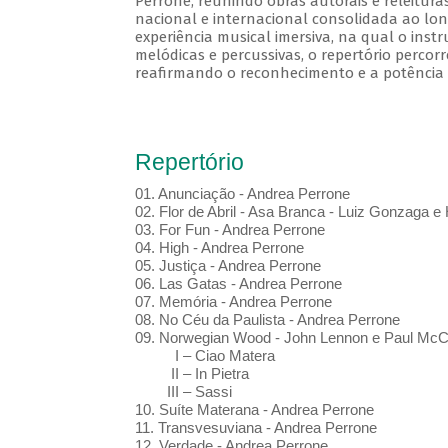
Perrone, reunindo obras autorais e releitur
nacional e internacional consolidada ao lon
experiência musical imersiva, na qual o ins
melódicas e percussivas, o repertório perco
reafirmando o reconhecimento e a potência d
Repertório
01.⁠ ⁠Anunciação - Andrea Perrone
02.⁠ ⁠Flor de Abril - Asa Branca - Luiz Gonzaga 
03.⁠ ⁠For Fun - Andrea Perrone
04.⁠ High - Andrea Perrone
05.⁠ ⁠Justiça - Andrea Perrone
06.⁠ Las Gatas - Andrea Perrone
07.⁠ ⁠Memória - Andrea Perrone
08.⁠ ⁠No Céu da Paulista - Andrea Perrone
09.⁠ Norwegian Wood - John Lennon e Paul McC
I – Ciao Matera
II – In Pietra
III – Sassi
10.⁠ ⁠Suíte Materana - Andrea Perrone
11.⁠ ⁠Transvesuviana - Andrea Perrone
12.⁠ ⁠Verdade - Andrea Perrone