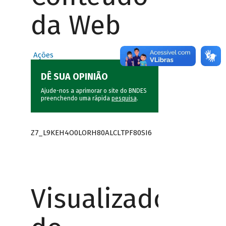
da Web
Ações
DÊ SUA OPINIÃO
Ajude-nos a aprimorar o site do BNDES
preenchendo uma rápida
pesquisa
.
Z7_L9KEH4O0LORH80ALCLTPF80SI6
Visualizador