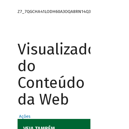
Z7_7QGCHA41LODH60A3OQA8RN14Q3
Visualizador
do
Conteúdo
da Web
Ações
VEJA TAMBÉM