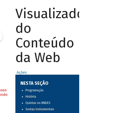
Visualizador
do
Conteúdo
da Web
Ações
NESTA SEÇÃO
ssos
Programação
tando
História
Quintas no BNDES
Sextas instrumentais