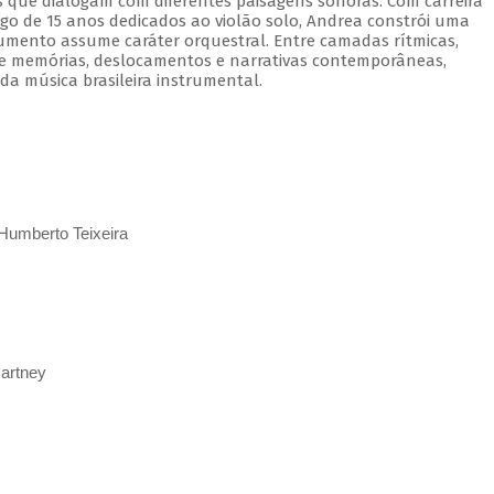
as que dialogam com diferentes paisagens sonoras. Com carreira
go de 15 anos dedicados ao violão solo, Andrea constrói uma
trumento assume caráter orquestral. Entre camadas rítmicas,
rre memórias, deslocamentos e narrativas contemporâneas,
a música brasileira instrumental.
e Humberto Teixeira
artney