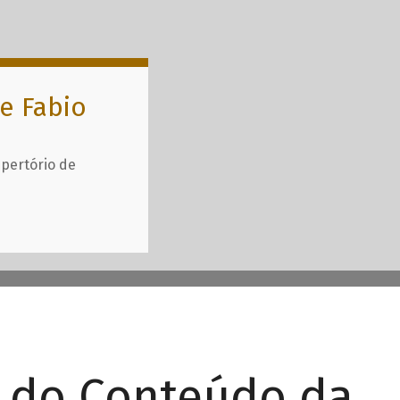
e Fabio
epertório de
r do Conteúdo da