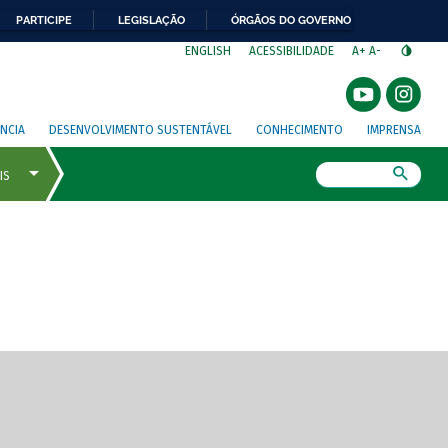
PARTICIPE
LEGISLAÇÃO
ÓRGÃOS DO GOVERNO
⁣
ENGLISH
ACESSIBILIDADE
A+
A-
NCIA
DESENVOLVIMENTO SUSTENTÁVEL
CONHECIMENTO
IMPRENSA
Busca
gem de tela