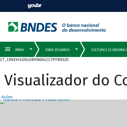
Z7_L9KEH4O0LORH80ALCLTPF80S20
Visualizador do 
Ações
Destaques Prin