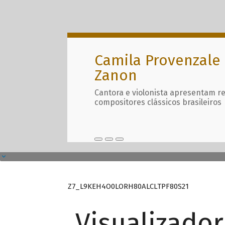
Camila Provenzale 
Zanon
Cantora e violonista apresentam r
compositores clássicos brasileiros
Z7_L9KEH4O0LORH80ALCLTPF80S21
Visualizado