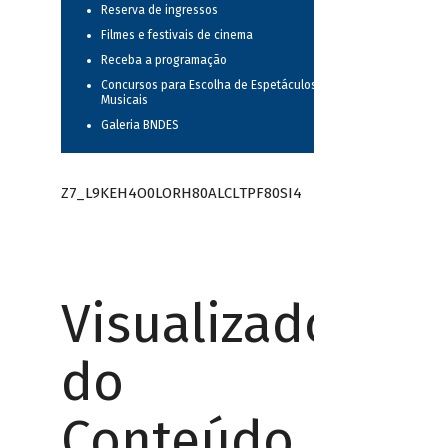
Reserva de ingressos
Filmes e festivais de cinema
Receba a programação
Concursos para Escolha de Espetáculos
Musicais
Galeria BNDES
Z7_L9KEH4O0LORH80ALCLTPF80SI4
Visualizador
do
Conteúdo